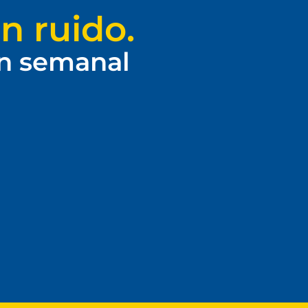
n ruido.
ín semanal