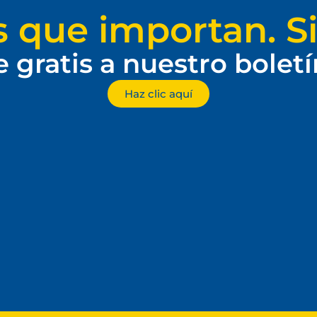
s que importan. Si
e gratis a nuestro bolet
Haz clic aquí