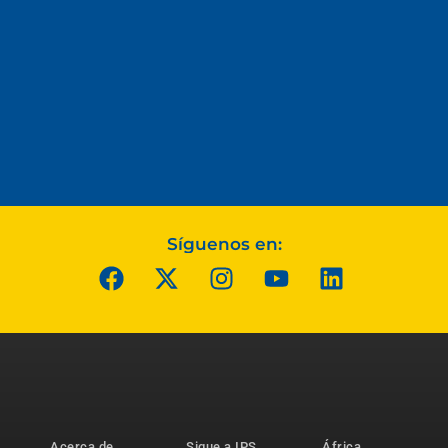
Síguenos en:
Acerca de
Sigue a IPS
África