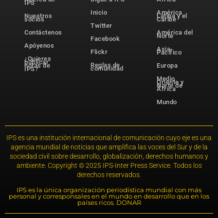
IPS
Inicio
América
Nuestros
Latina y el
socios
Caribe
Twitter
Contáctenos
América del
Norte
Facebook
Apóyenos
Asia-
Flickr
Pacífico
¿Quieres
publicar
Reglas de
notas de
Europa
comunidad
IPS?
Medio
Oriente y
Norte de
África
Mundo
IPS es una institución internacional de comunicación cuyo eje es una
agencia mundial de noticias que amplifica las voces del Sur y de la
sociedad civil sobre desarrollo, globalización, derechos humanos y
ambiente. Copyright © 2025 IPS-Inter Press Service. Todos los
derechos reservados.
IPS es la única organización periodística mundial con más
personal y corresponsales en el mundo en desarrollo que en los
países ricos. DONAR