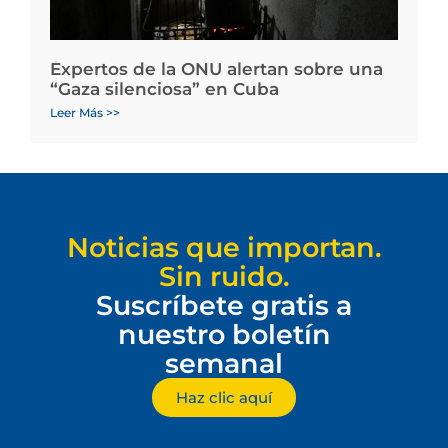
Expertos de la ONU alertan sobre una
“Gaza silenciosa” en Cuba
Leer Más >>
Noticias que importan.
Sin ruido.
Suscríbete gratis a
nuestro boletín
semanal
Haz clic aquí