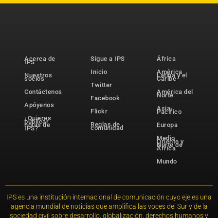
Acerca de
Sigue a IPS
África
IPS
Inicio
América
Nuestros
Latina y el
socios
Caribe
Twitter
Contáctenos
América del
Norte
Facebook
Apóyenos
Asia-
Flickr
Pacífico
¿Quieres
publicar
Reglas de
notas de
Europa
comunidad
IPS?
Medio
Oriente y
Norte de
África
Mundo
IPS es una institución internacional de comunicación cuyo eje es una
agencia mundial de noticias que amplifica las voces del Sur y de la
sociedad civil sobre desarrollo, globalización, derechos humanos y