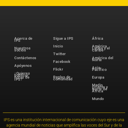
Acerca de
Sigue a IPS
África
IPS
Inicio
América
Nuestros
Latina y el
socios
Caribe
Twitter
Contáctenos
América del
Norte
Facebook
Apóyenos
Asia-
Flickr
Pacífico
¿Quieres
publicar
Reglas de
notas de
Europa
comunidad
IPS?
Medio
Oriente y
Norte de
África
Mundo
IPS es una institución internacional de comunicación cuyo eje es una
agencia mundial de noticias que amplifica las voces del Sur y de la