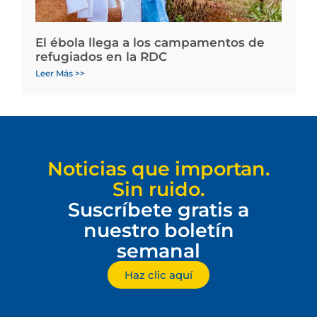
El ébola llega a los campamentos de
refugiados en la RDC
Leer Más >>
Noticias que importan.
Sin ruido.
Suscríbete gratis a
nuestro boletín
semanal
Haz clic aquí