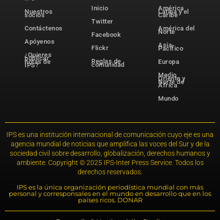
Inicio
América
Nuestros
Latina y el
socios
Caribe
Twitter
Contáctenos
América del
Norte
Facebook
Apóyenos
Asia-
Flickr
Pacífico
¿Quieres
publicar
Reglas de
notas de
Europa
comunidad
IPS?
Medio
Oriente y
Norte de
África
Mundo
IPS es una institución internacional de comunicación cuyo eje es una
agencia mundial de noticias que amplifica las voces del Sur y de la
sociedad civil sobre desarrollo, globalización, derechos humanos y
ambiente. Copyright © 2025 IPS-Inter Press Service. Todos los
derechos reservados.
IPS es la única organización periodística mundial con más
personal y corresponsales en el mundo en desarrollo que en los
países ricos. DONAR