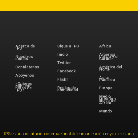
Acerca de
Sigue a IPS
África
IPS
Inicio
América
Nuestros
Latina y el
socios
Caribe
Twitter
Contáctenos
América del
Norte
Facebook
Apóyenos
Asia-
Flickr
Pacífico
¿Quieres
publicar
Reglas de
notas de
Europa
comunidad
IPS?
Medio
Oriente y
Norte de
África
Mundo
IPS es una institución internacional de comunicación cuyo eje es una