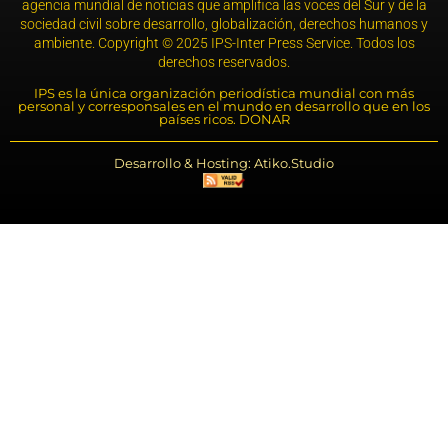
agencia mundial de noticias que amplifica las voces del Sur y de la
sociedad civil sobre desarrollo, globalización, derechos humanos y
ambiente. Copyright © 2025 IPS-Inter Press Service. Todos los
derechos reservados.
IPS es la única organización periodística mundial con más
personal y corresponsales en el mundo en desarrollo que en los
países ricos. DONAR
Desarrollo & Hosting: Atiko.Studio