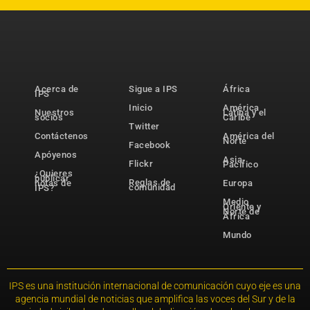
Acerca de
Sigue a IPS
África
IPS
Inicio
América
Nuestros
Latina y el
socios
Caribe
Twitter
Contáctenos
América del
Norte
Facebook
Apóyenos
Asia-
Flickr
Pacífico
¿Quieres
publicar
Reglas de
notas de
Europa
comunidad
IPS?
Medio
Oriente y
Norte de
África
Mundo
IPS es una institución internacional de comunicación cuyo eje es una
agencia mundial de noticias que amplifica las voces del Sur y de la