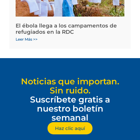
El ébola llega a los campamentos de
refugiados en la RDC
Leer Más >>
Noticias que importan.
Sin ruido.
Suscríbete gratis a
nuestro boletín
semanal
Haz clic aquí