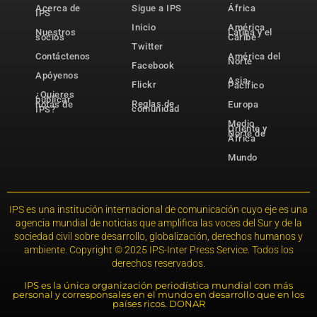
Acerca de
Sigue a IPS
África
IPS
Inicio
América
Nuestros
Latina y el
socios
Caribe
Twitter
Contáctenos
América del
Norte
Facebook
Apóyenos
Asia-
Flickr
Pacífico
¿Quieres
publicar
Reglas de
notas de
Europa
comunidad
IPS?
Medio
Oriente y
Norte de
África
Mundo
IPS es una institución internacional de comunicación cuyo eje es una
agencia mundial de noticias que amplifica las voces del Sur y de la
sociedad civil sobre desarrollo, globalización, derechos humanos y
ambiente. Copyright © 2025 IPS-Inter Press Service. Todos los
derechos reservados.
IPS es la única organización periodística mundial con más
personal y corresponsales en el mundo en desarrollo que en los
países ricos. DONAR