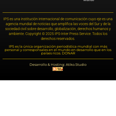
IPS es una institución internacional de comunicación cuyo eje es una
agencia mundial de noticias que amplifica las voces del Sur y de la
sociedad civil sobre desarrollo, globalización, derechos humanos y
ambiente. Copyright © 2025 IPS-Inter Press Service. Todos los
derechos reservados.
IPS es la única organización periodística mundial con más
personal y corresponsales en el mundo en desarrollo que en los
países ricos. DONAR
Desarrollo & Hosting: Atiko.Studio