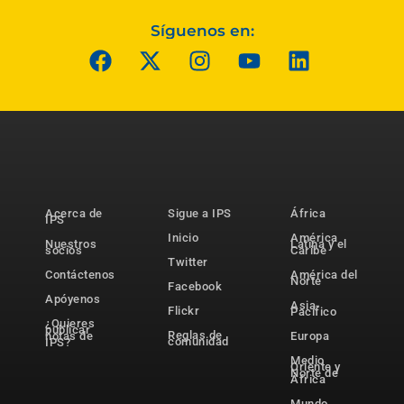
Síguenos en:
Acerca de
Sigue a IPS
África
IPS
Inicio
América
Nuestros
Latina y el
socios
Caribe
Twitter
Contáctenos
América del
Norte
Facebook
Apóyenos
Asia-
Flickr
Pacífico
¿Quieres
publicar
Reglas de
notas de
Europa
comunidad
IPS?
Medio
Oriente y
Norte de
África
Mundo