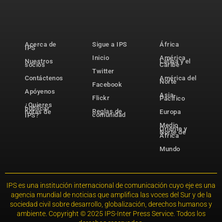
Acerca de
Sigue a IPS
África
IPS
Inicio
América
Nuestros
Latina y el
socios
Caribe
Twitter
Contáctenos
América del
Norte
Facebook
Apóyenos
Asia-
Flickr
Pacífico
¿Quieres
publicar
Reglas de
notas de
Europa
comunidad
IPS?
Medio
Oriente y
Norte de
África
Mundo
IPS es una institución internacional de comunicación cuyo eje es una
agencia mundial de noticias que amplifica las voces del Sur y de la
sociedad civil sobre desarrollo, globalización, derechos humanos y
ambiente. Copyright © 2025 IPS-Inter Press Service. Todos los