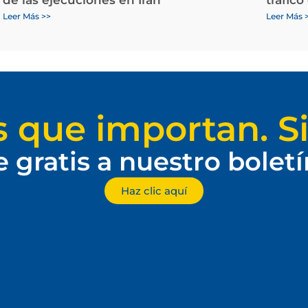
Leer Más >>
Leer Más 
s que importan. Si
e gratis a nuestro bolet
Haz clic aquí