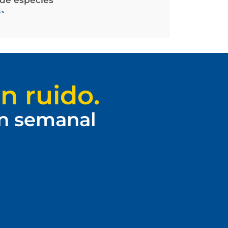
>>
n ruido.
ín semanal