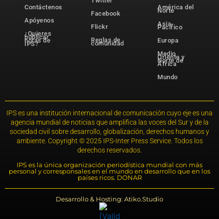
Twitter
Contáctenos
América del
Norte
Facebook
Apóyenos
Asia-
Flickr
Pacífico
¿Quieres
publicar
Reglas de
notas de
Europa
comunidad
IPS?
Medio
Oriente y
Norte de
África
Mundo
IPS es una institución internacional de comunicación cuyo eje es una
agencia mundial de noticias que amplifica las voces del Sur y de la
sociedad civil sobre desarrollo, globalización, derechos humanos y
ambiente. Copyright © 2025 IPS-Inter Press Service. Todos los
derechos reservados.
IPS es la única organización periodística mundial con más
personal y corresponsales en el mundo en desarrollo que en los
países ricos. DONAR
Desarrollo & Hosting: Atiko.Studio