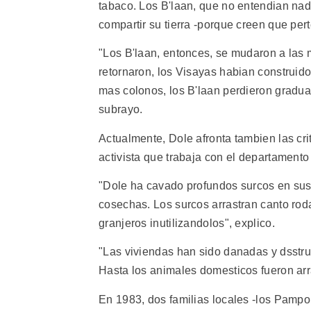
tabaco. Los B'laan, que no entendian nad
compartir su tierra -porque creen que pe
"Los B'laan, entonces, se mudaron a las m
retornaron, los Visayas habian construid
mas colonos, los B'laan perdieron gradua
subrayo.
Actualmente, Dole afronta tambien las c
activista que trabaja con el departamento 
"Dole ha cavado profundos surcos en sus 
cosechas. Los surcos arrastran canto rod
granjeros inutilizandolos", explico.
"Las viviendas han sido danadas y dsstr
Hasta los animales domesticos fueron arra
En 1983, dos familias locales -los Pampol