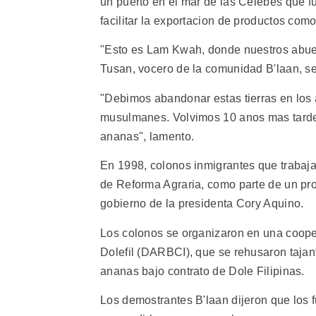
un puerto en el mar de las Celebes que 
facilitar la exportacion de productos co
"Esto es Lam Kwah, donde nuestros abuel
Tusan, vocero de la comunidad B'laan, s
"Debimos abandonar estas tierras en los a
musulmanes. Volvimos 10 anos mas tarde 
ananas", lamento.
En 1998, colonos inmigrantes que trabajab
de Reforma Agraria, como parte de un pro
gobierno de la presidenta Cory Aquino.
Los colonos se organizaron en una cooper
Dolefil (DARBCI), que se rehusaron tajant
ananas bajo contrato de Dole Filipinas.
Los demostrantes B'laan dijeron que los 