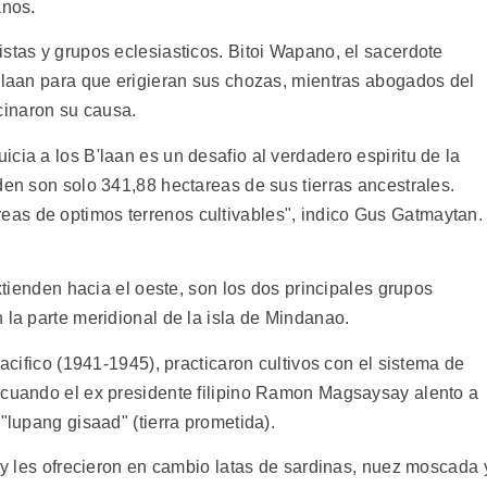
anos.
stas y grupos eclesiasticos. Bitoi Wapano, el sacerdote
B'laan para que erigieran sus chozas, mientras abogados del
inaron su causa.
cia a los B'laan es un desafio al verdadero espiritu de la
den son solo 341,88 hectareas de sus tierras ancestrales.
as de optimos terrenos cultivables", indico Gus Gatmaytan.
extienden hacia el oeste, son los dos principales grupos
 la parte meridional de la isla de Mindanao.
Pacifico (1941-1945), practicaron cultivos con el sistema de
 cuando el ex presidente filipino Ramon Magsaysay alento a
"lupang gisaad" (tierra prometida).
n y les ofrecieron en cambio latas de sardinas, nuez moscada 