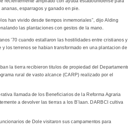
fue recientemente ampliado con ayuda estadounidense para
mo ananas, esparragos y ganado en pie.
os han vivido desde tiempos inmemoriales", dijo Alding
enalando las plantaciones con gestos de la mano.
nos '70 cuando estallaron las hostilidades entre cristianos y
y los terrenos se habian transformado en una plantacion de
an la tierra recibieron titulos de propiedad del Departament
grama rural de vasto alcance (CARP) realizado por el
ativa llamada de los Beneficiarios de la Reforma Agraria
emente a devolver las tierras a los B'laan. DARBCI cultiva
funcionarios de Dole visitaron sus campamentos para