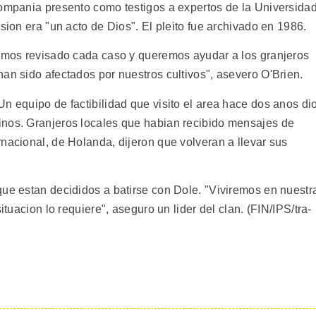
compania presento como testigos a expertos de la Universida
sion era "un acto de Dios". El pleito fue archivado en 1986.
Hemos revisado cada caso y queremos ayudar a los granjeros
an sido afectados por nuestros cultivos", asevero O'Brien.
n equipo de factibilidad que visito el area hace dos anos di
inos. Granjeros locales que habian recibido mensajes de
nacional, de Holanda, dijeron que volveran a llevar sus
que estan decididos a batirse con Dole. "Viviremos en nuestr
ituacion lo requiere", aseguro un lider del clan. (FIN/IPS/tra-