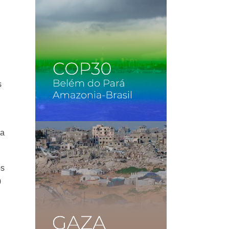
s
 a
os
0