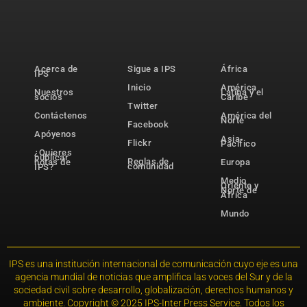
Acerca de
Sigue a IPS
África
IPS
Inicio
América
Nuestros
Latina y el
socios
Caribe
Twitter
Contáctenos
América del
Norte
Facebook
Apóyenos
Asia-
Flickr
Pacífico
¿Quieres
publicar
Reglas de
notas de
Europa
comunidad
IPS?
Medio
Oriente y
Norte de
África
Mundo
IPS es una institución internacional de comunicación cuyo eje es una
agencia mundial de noticias que amplifica las voces del Sur y de la
sociedad civil sobre desarrollo, globalización, derechos humanos y
ambiente. Copyright © 2025 IPS-Inter Press Service. Todos los