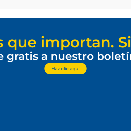
s que importan. Si
e gratis a nuestro bolet
Haz clic aquí