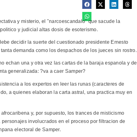
ctativa y misterio, el "narcoescandalo" que sacude la
olitico y judicial altas dosis de esoterismo.
debe decidir la suerte del cuestionado presidente Ernesto
n tanta demanda como los despachos de los jueces sin rostro.
ino echan una y otra vez las cartas de la baraja espanola y de
unta generalizada: ?va a caer Samper?
istencia a los expertos en leer las runas (caracteres de
odo, a quienes elaboran la carta astral, una practica muy en
 afrocaribena y, por supuesto, los trances de misticismo
a personajes involucrados en el proceso por filtracion de
ampana electoral de Samper.