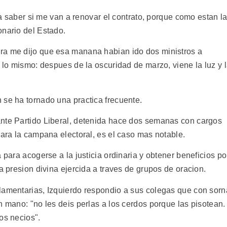
ara saber si me van a renovar el contrato, porque como estan l
onario del Estado.
ra me dijo que esa manana habian ido dos ministros a
n lo mismo: despues de la oscuridad de marzo, viene la luz y 
 se ha tornado una practica frecuente.
ante Partido Liberal, detenida hace dos semanas con cargos
para la campana electoral, es el caso mas notable.
 para acogerse a la justicia ordinaria y obtener beneficios po
a presion divina ejercida a traves de grupos de oracion.
lamentarias, Izquierdo respondio a sus colegas que con sorn
n mano: "no les deis perlas a los cerdos porque las pisotean.
os necios".