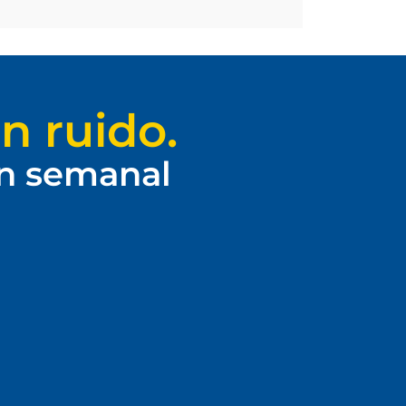
n ruido.
ín semanal