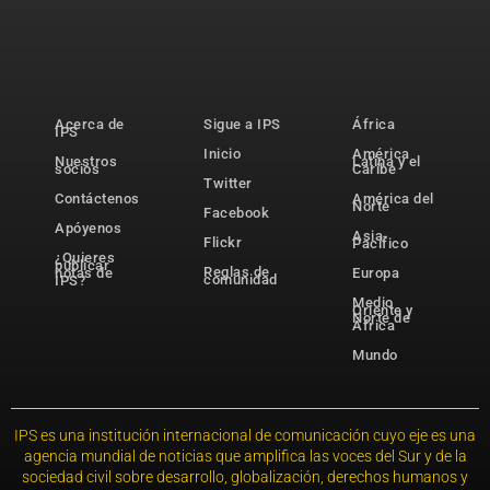
Acerca de
Sigue a IPS
África
IPS
Inicio
América
Nuestros
Latina y el
socios
Caribe
Twitter
Contáctenos
América del
Norte
Facebook
Apóyenos
Asia-
Flickr
Pacífico
¿Quieres
publicar
Reglas de
notas de
Europa
comunidad
IPS?
Medio
Oriente y
Norte de
África
Mundo
IPS es una institución internacional de comunicación cuyo eje es una
agencia mundial de noticias que amplifica las voces del Sur y de la
sociedad civil sobre desarrollo, globalización, derechos humanos y