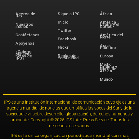
Acerca de
Sigue a IPS
África
IPS
Inicio
América
Nuestros
Latina y el
socios
Caribe
Twitter
Contáctenos
América del
Norte
Facebook
Apóyenos
Asia-
Flickr
Pacífico
¿Quieres
publicar
Reglas de
notas de
Europa
comunidad
IPS?
Medio
Oriente y
Norte de
África
Mundo
IPS es una institución internacional de comunicación cuyo eje es una
agencia mundial de noticias que amplifica las voces del Sur y de la
sociedad civil sobre desarrollo, globalización, derechos humanos y
ambiente. Copyright © 2025 IPS-Inter Press Service. Todos los
derechos reservados.
IPS es la única organización periodística mundial con más