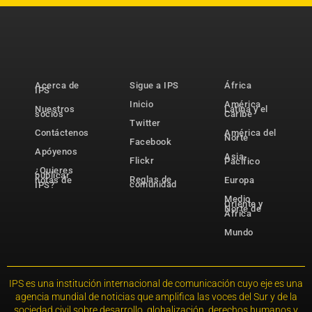
Acerca de
Sigue a IPS
África
IPS
Inicio
América
Nuestros
Latina y el
socios
Caribe
Twitter
Contáctenos
América del
Norte
Facebook
Apóyenos
Asia-
Flickr
Pacífico
¿Quieres
publicar
Reglas de
notas de
Europa
comunidad
IPS?
Medio
Oriente y
Norte de
África
Mundo
IPS es una institución internacional de comunicación cuyo eje es una
agencia mundial de noticias que amplifica las voces del Sur y de la
sociedad civil sobre desarrollo, globalización, derechos humanos y