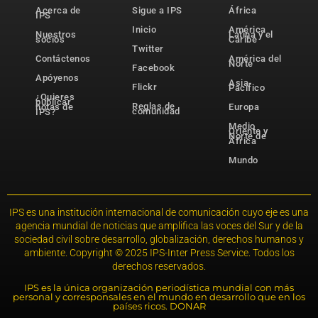
Acerca de
Sigue a IPS
África
IPS
Inicio
América
Nuestros
Latina y el
socios
Caribe
Twitter
Contáctenos
América del
Norte
Facebook
Apóyenos
Asia-
Flickr
Pacífico
¿Quieres
publicar
Reglas de
notas de
Europa
comunidad
IPS?
Medio
Oriente y
Norte de
África
Mundo
IPS es una institución internacional de comunicación cuyo eje es una
agencia mundial de noticias que amplifica las voces del Sur y de la
sociedad civil sobre desarrollo, globalización, derechos humanos y
ambiente. Copyright © 2025 IPS-Inter Press Service. Todos los
derechos reservados.
IPS es la única organización periodística mundial con más
personal y corresponsales en el mundo en desarrollo que en los
países ricos. DONAR