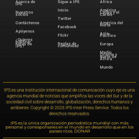
Acerca de
Sigue a IPS
África
IPS
Inicio
América
Nuestros
Latina y el
socios
Caribe
Twitter
Contáctenos
América del
Norte
Facebook
Apóyenos
Asia-
Flickr
Pacífico
¿Quieres
publicar
Reglas de
notas de
Europa
comunidad
IPS?
Medio
Oriente y
Norte de
África
Mundo
IPS es una institución internacional de comunicación cuyo eje es una
agencia mundial de noticias que amplifica las voces del Sur y de la
sociedad civil sobre desarrollo, globalización, derechos humanos y
ambiente. Copyright © 2025 IPS-Inter Press Service. Todos los
derechos reservados.
IPS es la única organización periodística mundial con más
personal y corresponsales en el mundo en desarrollo que en los
países ricos. DONAR