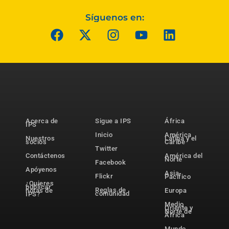
Síguenos en:
Acerca de
Sigue a IPS
África
IPS
Inicio
América
Nuestros
Latina y el
socios
Caribe
Twitter
Contáctenos
América del
Norte
Facebook
Apóyenos
Asia-
Flickr
Pacífico
¿Quieres
publicar
Reglas de
notas de
Europa
comunidad
IPS?
Medio
Oriente y
Norte de
África
Mundo