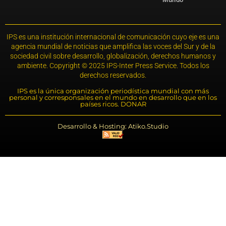
IPS es una institución internacional de comunicación cuyo eje es una
agencia mundial de noticias que amplifica las voces del Sur y de la
sociedad civil sobre desarrollo, globalización, derechos humanos y
ambiente. Copyright © 2025 IPS-Inter Press Service. Todos los
derechos reservados.
IPS es la única organización periodística mundial con más
personal y corresponsales en el mundo en desarrollo que en los
países ricos. DONAR
Desarrollo & Hosting: Atiko.Studio