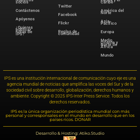
socios
Caribe
Twitter
Contáctenos
América del
Norte
Facebook
Apóyenos
Asia-
Flickr
Pacífico
¿Quieres
publicar
Reglas de
notas de
Europa
comunidad
IPS?
Medio
Oriente y
Norte de
África
Mundo
IPS es una institución internacional de comunicación cuyo eje es una
agencia mundial de noticias que amplifica las voces del Sur y de la
sociedad civil sobre desarrollo, globalización, derechos humanos y
ambiente. Copyright © 2025 IPS-Inter Press Service. Todos los
derechos reservados.
IPS es la única organización periodística mundial con más
personal y corresponsales en el mundo en desarrollo que en los
países ricos. DONAR
Desarrollo & Hosting: Atiko.Studio