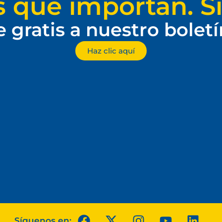
s que importan. Si
e gratis a nuestro bolet
Haz clic aquí
Síguenos en: