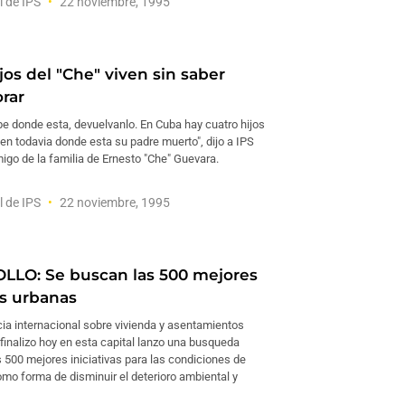
l de IPS
22 noviembre, 1995
jos del "Che" viven sin saber
orar
be donde esta, devuelvanlo. En Cuba hay cuatro hijos
n todavia donde esta su padre muerto", dijo a IPS
igo de la familia de Ernesto "Che" Guevara.
l de IPS
22 noviembre, 1995
LO: Se buscan las 500 mejores
as urbanas
ia internacional sobre vivienda y asentamientos
inalizo hoy en esta capital lanzo una busqueda
 500 mejores iniciativas para las condiciones de
omo forma de disminuir el deterioro ambiental y