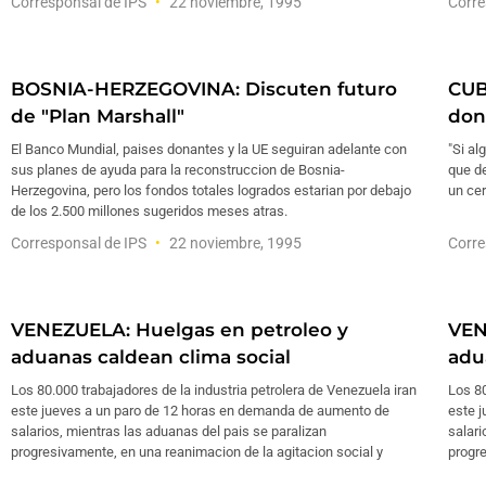
Corresponsal de IPS
22 noviembre, 1995
Corre
BOSNIA-HERZEGOVINA: Discuten futuro
CUB
de "Plan Marshall"
don
El Banco Mundial, paises donantes y la UE seguiran adelante con
"Si al
sus planes de ayuda para la reconstruccion de Bosnia-
que de
Herzegovina, pero los fondos totales logrados estarian por debajo
un cer
de los 2.500 millones sugeridos meses atras.
Corresponsal de IPS
22 noviembre, 1995
Corre
VENEZUELA: Huelgas en petroleo y
VEN
aduanas caldean clima social
adu
Los 80.000 trabajadores de la industria petrolera de Venezuela iran
Los 80
este jueves a un paro de 12 horas en demanda de aumento de
este 
salarios, mientras las aduanas del pais se paralizan
salari
progresivamente, en una reanimacion de la agitacion social y
progre