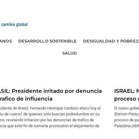
ANOS
DESARROLLO SOSTENIBLE
DESIGUALDAD Y POBREZ
SALUD
SIL: Presidente irritado por denuncia
ISRAEL: 
rafico de influencia
proceso 
sidente de Brasil, Fernando Henrique Cardoso ataco hoy el
El nuevo gobie
ritu de cuervo" de quienes solo buscan podredumbre en su
Shimon Peres, 
no, revelando irritacion por las denuncias de trafico de
proceso de paz
ncia que este fin de semana provocaron el alejamiento de
Palestina (AN