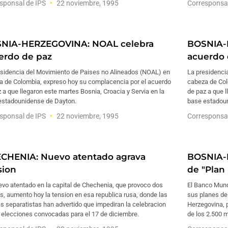
sponsal de IPS
22 noviembre, 1995
Corresponsa
NIA-HERZEGOVINA: NOAL celebra
BOSNIA-
erdo de paz
acuerdo 
esidencia del Movimiento de Paises no Alineados (NOAL) en
La presidenci
a de Colombia, expreso hoy su complacencia por el acuerdo
cabeza de Col
 a que llegaron este martes Bosnia, Croacia y Servia en la
de paz a que l
estadounidense de Dayton.
base estadou
sponsal de IPS
22 noviembre, 1995
Corresponsa
CHENIA: Nuevo atentado agrava
BOSNIA-
sion
de "Plan 
vo atentado en la capital de Chechenia, que provoco dos
El Banco Mund
s, aumento hoy la tension en esa republica rusa, donde las
sus planes de
s separatistas han advertido que impediran la celebracion
Herzegovina, p
 elecciones convocadas para el 17 de diciembre.
de los 2.500 