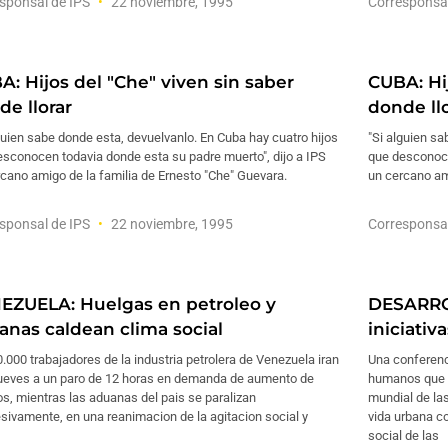
sponsal de IPS
22 noviembre, 1995
Corresponsa
A: Hijos del "Che" viven sin saber
CUBA: Hi
de llorar
donde ll
guien sabe donde esta, devuelvanlo. En Cuba hay cuatro hijos
"Si alguien sa
sconocen todavia donde esta su padre muerto", dijo a IPS
que desconoce
cano amigo de la familia de Ernesto "Che" Guevara.
un cercano am
sponsal de IPS
22 noviembre, 1995
Corresponsa
EZUELA: Huelgas en petroleo y
DESARROL
anas caldean clima social
iniciativ
.000 trabajadores de la industria petrolera de Venezuela iran
Una conferenc
jueves a un paro de 12 horas en demanda de aumento de
humanos que f
os, mientras las aduanas del pais se paralizan
mundial de las
sivamente, en una reanimacion de la agitacion social y
vida urbana c
social de las