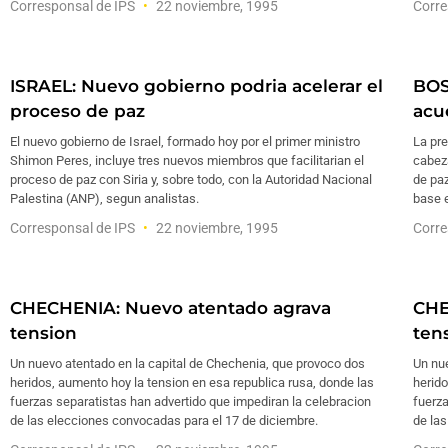
Corresponsal de IPS
22 noviembre, 1995
Corre
ISRAEL: Nuevo gobierno podria acelerar el
BOS
proceso de paz
acu
El nuevo gobierno de Israel, formado hoy por el primer ministro
La pr
Shimon Peres, incluye tres nuevos miembros que facilitarian el
cabez
proceso de paz con Siria y, sobre todo, con la Autoridad Nacional
de paz
Palestina (ANP), segun analistas.
base 
Corresponsal de IPS
22 noviembre, 1995
Corre
CHECHENIA: Nuevo atentado agrava
CHE
tension
ten
Un nuevo atentado en la capital de Chechenia, que provoco dos
Un nue
heridos, aumento hoy la tension en esa republica rusa, donde las
herido
fuerzas separatistas han advertido que impediran la celebracion
fuerza
de las elecciones convocadas para el 17 de diciembre.
de las