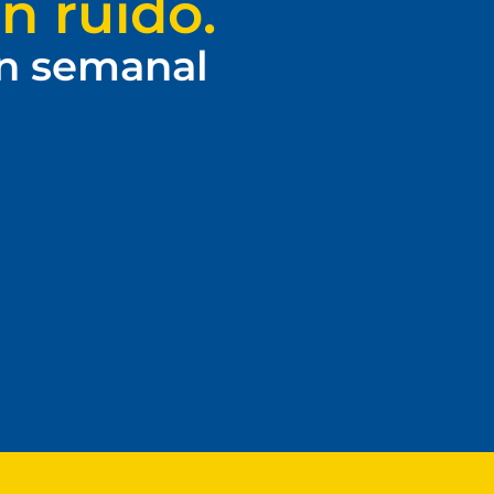
n ruido.
ín semanal