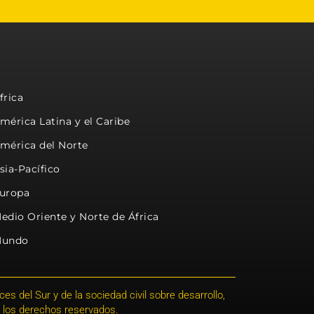
frica
mérica Latina y el Caribe
mérica del Norte
sia-Pacífico
uropa
edio Oriente y Norte de África
undo
s del Sur y de la sociedad civil sobre desarrollo,
 los derechos reservados.