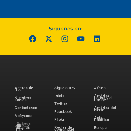
Síguenos en:
Acerca de
Sigue a IPS
África
IPS
Inicio
América
Nuestros
Latina y el
socios
Caribe
Twitter
Contáctenos
América del
Norte
Facebook
Apóyenos
Asia-
Flickr
Pacífico
¿Quieres
publicar
Reglas de
notas de
Europa
comunidad
IPS?