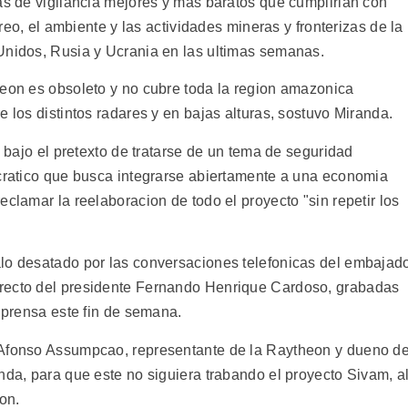
as de vigilancia mejores y mas baratos que cumplirian con
ereo, el ambiente y las actividades mineras y fronterizas de la
Unidos, Rusia y Ucrania en las ultimas semanas.
heon es obsoleto y no cubre toda la region amazonica
e los distintos radares y en bajas alturas, sostuvo Miranda.
, bajo el pretexto de tratarse de un tema de seguridad
ocratico que busca integrarse abiertamente a una economia
eclamar la reelaboracion de todo el proyecto "sin repetir los
lo desatado por las conversaciones telefonicas del embajad
recto del presidente Fernando Henrique Cardoso, grabadas
a prensa este fin de semana.
 Afonso Assumpcao, representante de la Raytheon y dueno d
nda, para que este no siguiera trabando el proyecto Sivam, a
on.