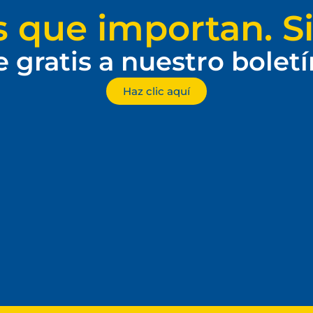
s que importan. Si
e gratis a nuestro bolet
Haz clic aquí