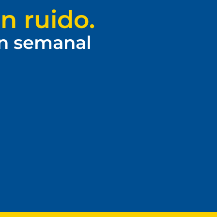
n ruido.
ín semanal