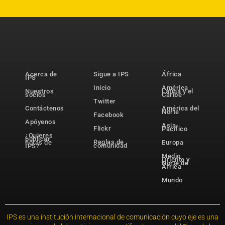
Acerca de
Sigue a IPS
África
IPS
Inicio
América
Nuestros
Latina y el
socios
Caribe
Twitter
Contáctenos
América del
Norte
Facebook
Apóyenos
Asia-
Flickr
Pacífico
¿Quieres
publicar
Reglas de
notas de
Europa
comunidad
IPS?
Medio
Oriente y
Norte de
África
Mundo
IPS es una institución internacional de comunicación cuyo eje es una