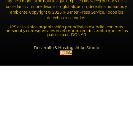
agencia mundial de noticias que amplifica las voces del Sur y de la
sociedad civil sobre desarrollo, globalización, derechos humanos y
ambiente. Copyright © 2025 IPS-Inter Press Service. Todos los
derechos reservados.
IPS es la única organización periodística mundial con más
personal y corresponsales en el mundo en desarrollo que en los
países ricos. DONAR
Desarrollo & Hosting: Atiko.Studio