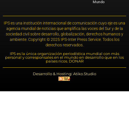
Mundo
IPS es una institución internacional de comunicación cuyo eje es una
agencia mundial de noticias que amplifica las voces del Sur y de la
sociedad civil sobre desarrollo, globalización, derechos humanos y
ambiente. Copyright © 2025 IPS-Inter Press Service. Todos los
derechos reservados.
IPS es la única organización periodística mundial con más
personal y corresponsales en el mundo en desarrollo que en los
países ricos. DONAR
Desarrollo & Hosting: Atiko.Studio