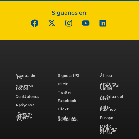
Síguenos en:
Acerca de
Sigue a IPS
África
IPS
Inicio
América
Nuestros
Latina y el
socios
Caribe
Twitter
Contáctenos
América del
Norte
Facebook
Apóyenos
Asia-
Flickr
Pacífico
¿Quieres
publicar
Reglas de
notas de
Europa
comunidad
IPS?
Medio
Oriente y
Norte de
África