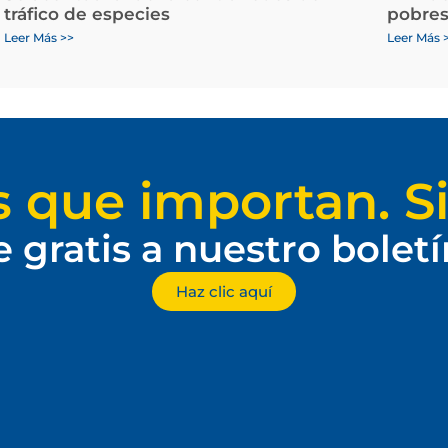
tráfico de especies
pobres
Leer Más >>
Leer Más 
s que importan. Si
e gratis a nuestro bolet
Haz clic aquí