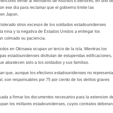
ercoles frente al Ministerio de Asuntos Exteriores, en uno d
ron ese dia para reclamar que el gobierno limite las
 en Japon.
 tolerado otros excesos de los soldados estadounidenses
 la nina y la negativa de Estados Unidos a entregar los
an colmado su paciencia.
idos en Okinawa ocupan un tercio de la isla. Mientras los
ropas estadounidenses disfrutan de estupendas edificaciones,
ue abastecen solo a los soldados y sus familias.
alan que, aunque los efectivos estadounidenses no represent
al, son responsables por 75 por ciento de los delitos graves
ada a firmar los documentos necesarios para la extension d
cupan los militares estadounidenses, cuyos contratos deberan