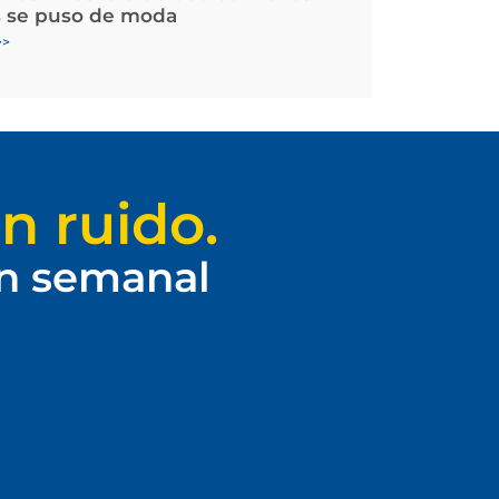
 se puso de moda
>>
n ruido.
ín semanal