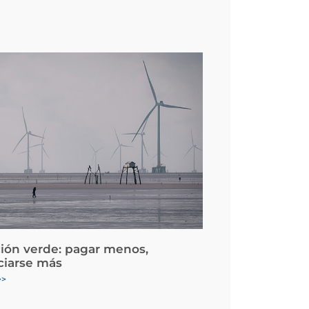
ción verde: pagar menos,
ciarse más
>>