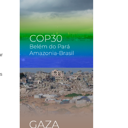
ar
es