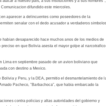
a atacar a nuestro pais, a sus instituciones y a sus hombres",
e Comunicacion difundido este miercoles.
"hacen aparecer a delincuentes como poseedores de la
permiten senalar con el dedo acusador a verdaderos simbolo
que habian desaparecido hace muchos anos de los medios de
reciso en que Bolivia asesta el mayor golpe al narcotrafico
en Lima en septiembre pasado de un avion boliviano que
nada con destino a Mexico.
e Bolivia y Peru, y la DEA, permitio el desmantelamiento de l
is Amado Pacheco, "Barbachoca", que habia embarcado la
ciones contra policias y altas autoridades del gobierno y