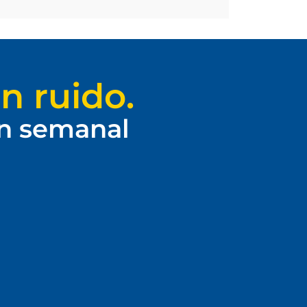
n ruido.
ín semanal