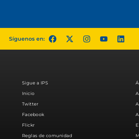
Síguenos en:
Sigue a IPS
Á
Inicio
A
Twitter
A
Facebook
A
Flickr
E
Reglas de comunidad
M