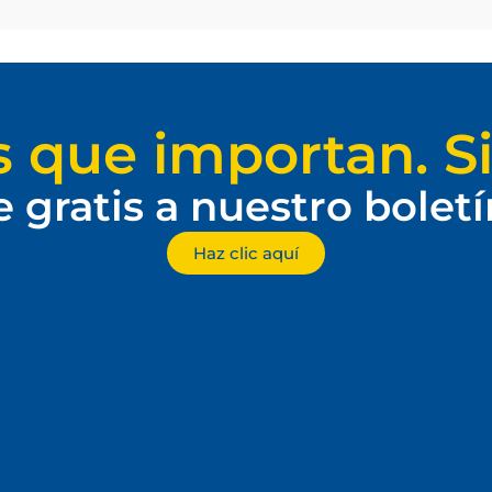
s que importan. Si
e gratis a nuestro bolet
Haz clic aquí