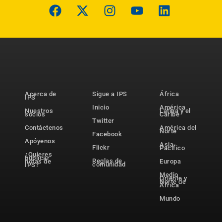
Acerca de
Sigue a IPS
África
IPS
Inicio
América
Nuestros
Latina y el
socios
Caribe
Twitter
Contáctenos
América del
Norte
Facebook
Apóyenos
Asia-
Flickr
Pacífico
¿Quieres
publicar
Reglas de
notas de
Europa
comunidad
IPS?
Medio
Oriente y
Norte de
África
Mundo