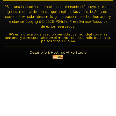
IPS es una institución internacional de comunicación cuyo eje es una
agencia mundial de noticias que amplifica las voces del Sur y de la
sociedad civil sobre desarrollo, globalización, derechos humanos y
ambiente. Copyright © 2025 IPS-Inter Press Service. Todos los
derechos reservados.
IPS es la única organización periodística mundial con más
personal y corresponsales en el mundo en desarrollo que en los
países ricos. DONAR
Desarrollo & Hosting: Atiko.Studio