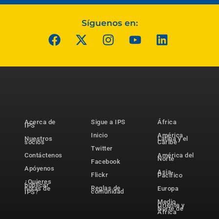
Síguenos en:
Acerca de
Sigue a IPS
África
IPS
Inicio
América
Nuestros
Latina y el
socios
Caribe
Twitter
Contáctenos
América del
Norte
Facebook
Apóyenos
Asia-
Flickr
Pacífico
¿Quieres
publicar
Reglas de
notas de
Europa
comunidad
IPS?
Medio
Oriente y
Norte de
África