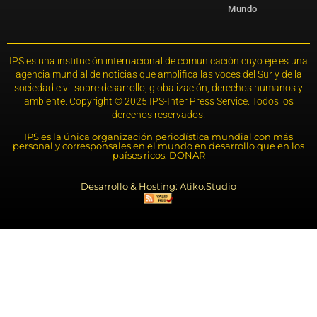
Mundo
IPS es una institución internacional de comunicación cuyo eje es una
agencia mundial de noticias que amplifica las voces del Sur y de la
sociedad civil sobre desarrollo, globalización, derechos humanos y
ambiente. Copyright © 2025 IPS-Inter Press Service. Todos los
derechos reservados.
IPS es la única organización periodística mundial con más
personal y corresponsales en el mundo en desarrollo que en los
países ricos. DONAR
Desarrollo & Hosting: Atiko.Studio