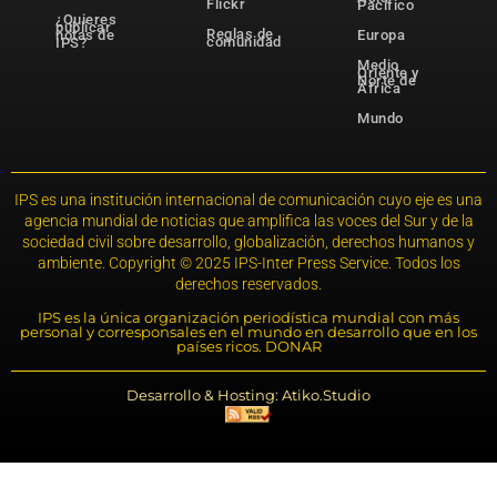
Flickr
Pacífico
¿Quieres
publicar
Reglas de
notas de
Europa
comunidad
IPS?
Medio
Oriente y
Norte de
África
Mundo
IPS es una institución internacional de comunicación cuyo eje es una
agencia mundial de noticias que amplifica las voces del Sur y de la
sociedad civil sobre desarrollo, globalización, derechos humanos y
ambiente. Copyright © 2025 IPS-Inter Press Service. Todos los
derechos reservados.
IPS es la única organización periodística mundial con más
personal y corresponsales en el mundo en desarrollo que en los
países ricos. DONAR
Desarrollo & Hosting: Atiko.Studio