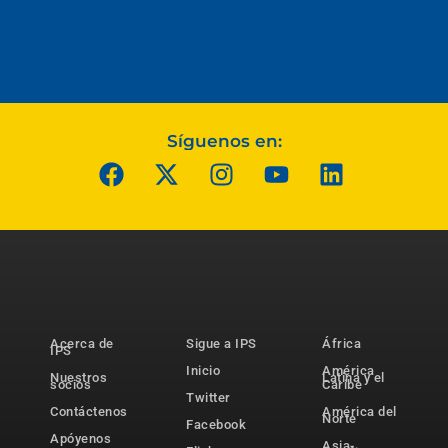
Síguenos en:
Acerca de
Sigue a IPS
África
IPS
Inicio
América
Nuestros
Latina y el
socios
Caribe
Twitter
Contáctenos
América del
Norte
Facebook
Apóyenos
Asia-