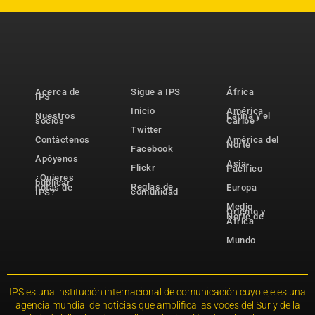
Acerca de
Sigue a IPS
África
IPS
Inicio
América
Nuestros
Latina y el
socios
Caribe
Twitter
Contáctenos
América del
Norte
Facebook
Apóyenos
Asia-
Flickr
Pacífico
¿Quieres
publicar
Reglas de
notas de
Europa
comunidad
IPS?
Medio
Oriente y
Norte de
África
Mundo
IPS es una institución internacional de comunicación cuyo eje es una
agencia mundial de noticias que amplifica las voces del Sur y de la