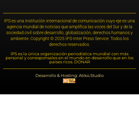
IPS es una institución internacional de comunicación cuyo eje es una
agencia mundial de noticias que amplifica las voces del Sur y de la
sociedad civil sobre desarrollo, globalización, derechos humanos y
ambiente. Copyright © 2025 IPS-Inter Press Service. Todos los
derechos reservados.
IPS es la única organización periodística mundial con más
personal y corresponsales en el mundo en desarrollo que en los
países ricos. DONAR
Desarrollo & Hosting: Atiko.Studio