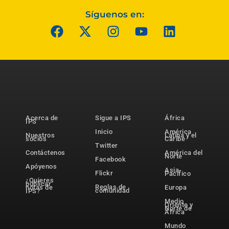
Síguenos en:
Acerca de
Sigue a IPS
África
IPS
Inicio
América
Nuestros
Latina y el
socios
Caribe
Twitter
Contáctenos
América del
Norte
Facebook
Apóyenos
Asia-
Flickr
Pacífico
¿Quieres
publicar
Reglas de
notas de
Europa
comunidad
IPS?
Medio
Oriente y
Norte de
África
Mundo