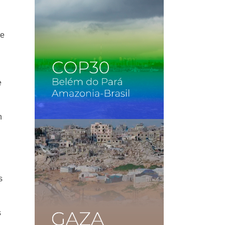
de
e
n
s
s