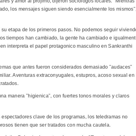
ares y amor al projimo, dijeron sociologos locales. "Mientras
iado, los mensajes siguen siendo esencialmente los mismos"
de su etapa de los primeros pasos. No podemos seguir viviend
 Los tiempos han cambiado, la gente ha cambiado e igualmen
uien interpreta el papel protagonico masculino en Sankranthi
 temas que antes fueron considerados demasiado "audaces"
miliar. Aventuras extraconyugales, estupros, acoso sexual en
tratados.
na manera "higienica", con fuertes tonos morales y claros
 espectadores clave de los programas, los teledramas no
rosos tienen que ser tratados con mucha cautela.