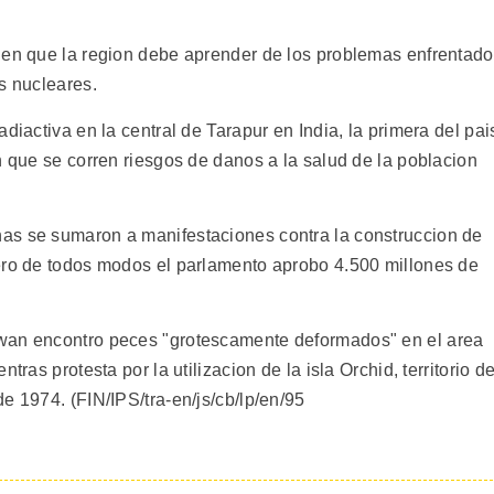
nen que la region debe aprender de los problemas enfrentad
s nucleares.
diactiva en la central de Tarapur en India, la primera del pai
n que se corren riesgos de danos a la salud de la poblacion
as se sumaron a manifestaciones contra la construccion de
ero de todos modos el parlamento aprobo 4.500 millones de
wan encontro peces "grotescamente deformados" en el area
tras protesta por la utilizacion de la isla Orchid, territorio d
e 1974. (FIN/IPS/tra-en/js/cb/lp/en/95