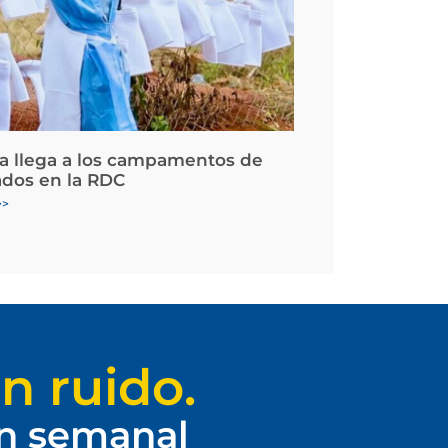
la llega a los campamentos de
ados en la RDC
>>
n ruido.
ín semanal