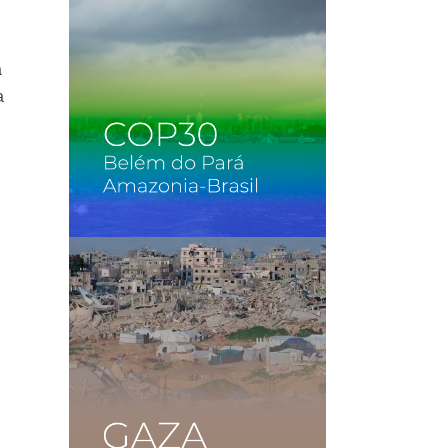
a
a
o