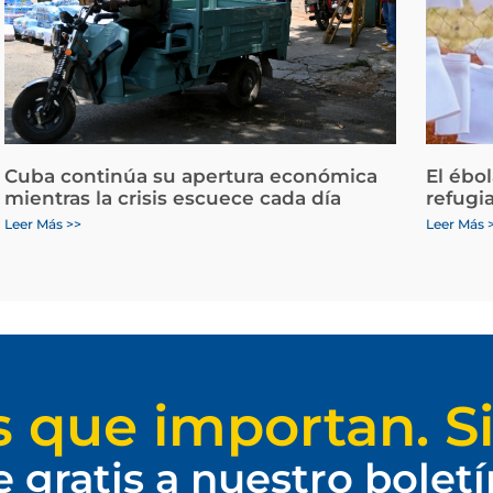
Cuba continúa su apertura económica
El ébo
mientras la crisis escuece cada día
refugi
Leer Más >>
Leer Más 
s que importan. Si
e gratis a nuestro bolet