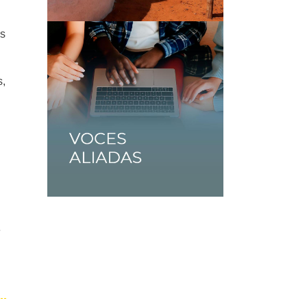
os
s,
e