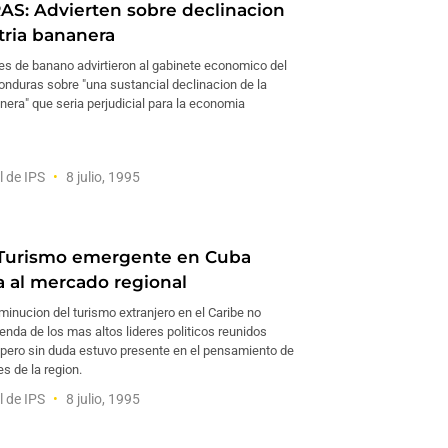
: Advierten sobre declinacion
tria bananera
es de banano advirtieron al gabinete economico del
onduras sobre "una sustancial declinacion de la
nera" que seria perjudicial para la economia
l de IPS
8 julio, 1995
 Turismo emergente en Cuba
 al mercado regional
minucion del turismo extranjero en el Caribe no
genda de los mas altos lideres politicos reunidos
pero sin duda estuvo presente en el pensamiento de
s de la region.
l de IPS
8 julio, 1995