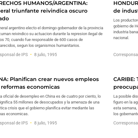
RECHOS HUMANOS/ARGENTINA:
HONDURAS
eral triunfante reivindica oscuro
de indus
ado
Los productor
gobierno de H
eral argentino electo el domingo gobernador de la provincia
industria bana
uman reivindico su actuacion durante la represion ilegal de
nacional.
nos 70, cuando fue responsable de 600 casos de
arecidos, segun los organismos humanitarios.
sponsal de IPS
8 julio, 1995
Corresponsa
NA: Planifican crear nuevos empleos
CARIBE:
 reformas economicas
preocupa
a oficial de desempleo en China es de cuatro por ciento, lo
La posible dis
significa 55 millones de desocupados y la amenaza de una
figuro en la a
ica crisis que el gobierno planifica evitar mediante las
esta semana, 
mas economicas.
los gobernante
sponsal de IPS
8 julio, 1995
Corresponsa