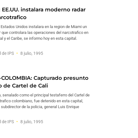
EE.UU. instalara moderno radar
rcotrafico
 Estados Unidos instalara en la region de Miami un
 que controlara las operaciones del narcotrafico en
l y el Caribe, se informo hoy en esta capital.
l de IPS
8 julio, 1995
COLOMBIA: Capturado presunto
o de Cartel de Cali
o, senalado como el principal testaferro del Cartel de
otrafico colombiano, fue detenido en esta capital,
 subdirector de la policia, general Luis Enrique
l de IPS
8 julio, 1995