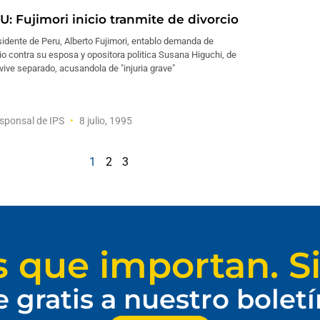
U: Fujimori inicio tranmite de divorcio
sidente de Peru, Alberto Fujimori, entablo demanda de
io contra su esposa y opositora politica Susana Higuchi, de
vive separado, acusandola de "injuria grave"
sponsal de IPS
8 julio, 1995
1
2
3
s que importan. Si
e gratis a nuestro bolet