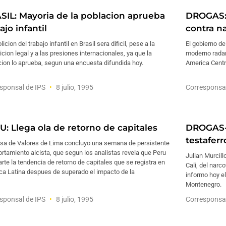
SIL: Mayoria de la poblacion aprueba
DROGAS: 
ajo infantil
contra na
licion del trabajo infantil en Brasil sera dificil, pese a la
El gobierno de
icion legal y a las presiones internacionales, ya que la
moderno radar
ion lo aprueba, segun una encuesta difundida hoy.
America Centra
sponsal de IPS
8 julio, 1995
Corresponsa
U: Llega ola de retorno de capitales
DROGAS-
testaferr
lsa de Valores de Lima concluyo una semana de persistente
tamiento alcista, que segun los analistas revela que Peru
Julian Murcill
te la tendencia de retorno de capitales que se registra en
Cali, del narc
ca Latina despues de superado el impacto de la
informo hoy el
Montenegro.
sponsal de IPS
8 julio, 1995
Corresponsa