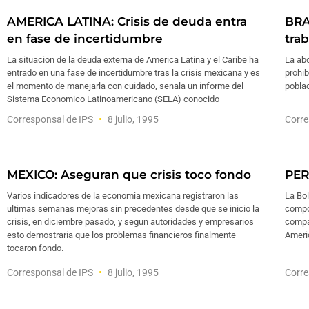
AMERICA LATINA: Crisis de deuda entra
BRA
en fase de incertidumbre
trab
La situacion de la deuda externa de America Latina y el Caribe ha
La abo
entrado en una fase de incertidumbre tras la crisis mexicana y es
prohib
el momento de manejarla con cuidado, senala un informe del
poblac
Sistema Economico Latinoamericano (SELA) conocido
Corresponsal de IPS
8 julio, 1995
Corre
MEXICO: Aseguran que crisis toco fondo
PER
Varios indicadores de la economia mexicana registraron las
La Bo
ultimas semanas mejoras sin precedentes desde que se inicio la
compor
crisis, en diciembre pasado, y segun autoridades y empresarios
compar
esto demostraria que los problemas financieros finalmente
Ameri
tocaron fondo.
Corresponsal de IPS
8 julio, 1995
Corre