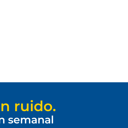
n ruido.
ín semanal