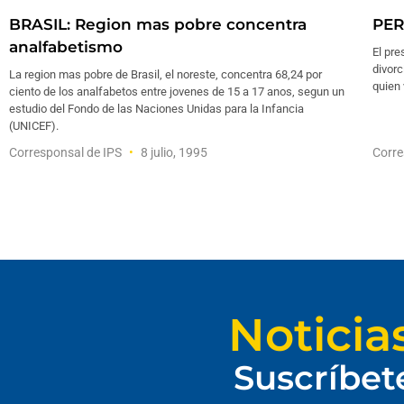
BRASIL: Region mas pobre concentra
PER
analfabetismo
El pre
divorc
La region mas pobre de Brasil, el noreste, concentra 68,24 por
quien 
ciento de los analfabetos entre jovenes de 15 a 17 anos, segun un
estudio del Fondo de las Naciones Unidas para la Infancia
(UNICEF).
Corresponsal de IPS
8 julio, 1995
Corre
Noticia
Suscríbet