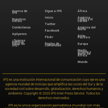
Acerca de
Sigue a IPS
África
IPS
Inicio
América
Nuestros
Latina y el
socios
Caribe
Twitter
Contáctenos
América del
Norte
Facebook
Apóyenos
Asia-
Flickr
Pacífico
¿Quieres
publicar
Reglas de
notas de
Europa
comunidad
IPS?
Medio
Oriente y
Norte de
África
Mundo
IPS es una institución internacional de comunicación cuyo eje es una
agencia mundial de noticias que amplifica las voces del Sur y de la
sociedad civil sobre desarrollo, globalización, derechos humanos y
ambiente. Copyright © 2025 IPS-Inter Press Service. Todos los
derechos reservados.
IPS es la única organización periodística mundial con más