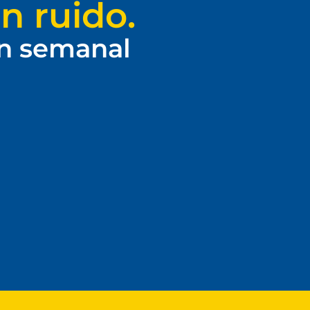
n ruido.
ín semanal