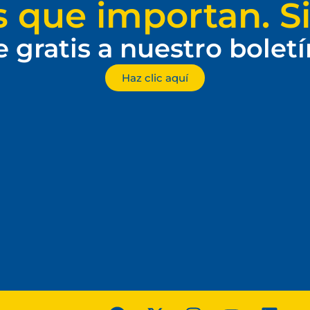
s que importan. Si
e gratis a nuestro bolet
Haz clic aquí