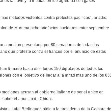
danos la nave y la tripulacion fue agredida con gases
mas metodos violentos contra protestas pacificas", anadio.
tolon de Mururoa ocho artefactos nucleares entre septiembre
s una mocion presentada por 80 senadores de todas las
liano que proteste contra el frances por el anuncio de estas
han firmado hasta este lunes 190 diputados de todos los
iones con el objetivo de llegar a la mitad mas uno de los 63
 mociones acusan al gobierno italiano de ser el unico en
 sobre el anuncio de Chirac.
istas, Luigi Berlinguer, pidio a la presidenta de la Camara d