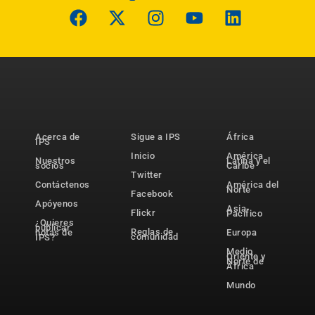
Acerca de
Sigue a IPS
África
IPS
Inicio
América
Nuestros
Latina y el
socios
Caribe
Twitter
Contáctenos
América del
Norte
Facebook
Apóyenos
Asia-
Flickr
Pacífico
¿Quieres
publicar
Reglas de
notas de
Europa
comunidad
IPS?
Medio
Oriente y
Norte de
África
Mundo