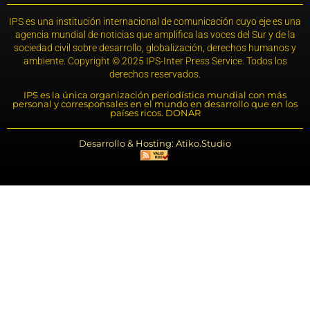
IPS es una institución internacional de comunicación cuyo eje es una
agencia mundial de noticias que amplifica las voces del Sur y de la
sociedad civil sobre desarrollo, globalización, derechos humanos y
ambiente. Copyright © 2025 IPS-Inter Press Service. Todos los
derechos reservados.
IPS es la única organización periodística mundial con más
personal y corresponsales en el mundo en desarrollo que en los
países ricos. DONAR
Desarrollo & Hosting: Atiko.Studio