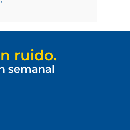
>>
n ruido.
ín semanal