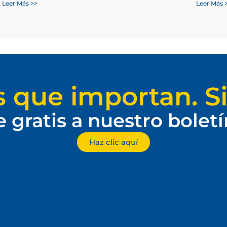
Leer Más >>
Leer Más 
s que importan. Si
e gratis a nuestro bolet
Haz clic aquí