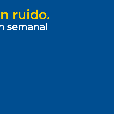
n ruido.
ín semanal