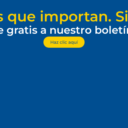
s que importan. Si
e gratis a nuestro bolet
Haz clic aquí