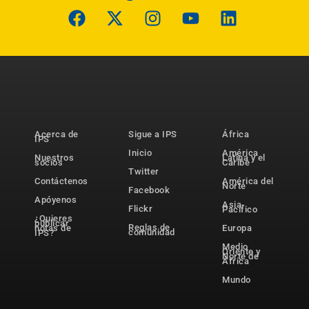
Acerca de
Sigue a IPS
África
IPS
Inicio
América
Nuestros
Latina y el
socios
Caribe
Twitter
Contáctenos
América del
Norte
Facebook
Apóyenos
Asia-
Flickr
Pacífico
¿Quieres
publicar
Reglas de
notas de
Europa
comunidad
IPS?
Medio
Oriente y
Norte de
África
Mundo