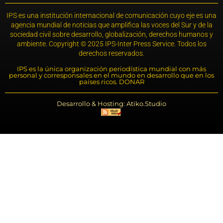
IPS es una institución internacional de comunicación cuyo eje es una
agencia mundial de noticias que amplifica las voces del Sur y de la
sociedad civil sobre desarrollo, globalización, derechos humanos y
ambiente. Copyright © 2025 IPS-Inter Press Service. Todos los
derechos reservados.
IPS es la única organización periodística mundial con más
personal y corresponsales en el mundo en desarrollo que en los
países ricos. DONAR
Desarrollo & Hosting: Atiko.Studio