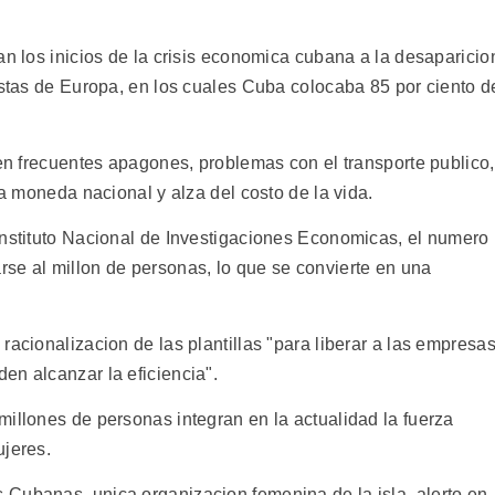
an los inicios de la crisis economica cubana a la desaparicio
istas de Europa, en los cuales Cuba colocaba 85 por ciento d
 en frecuentes apagones, problemas con el transporte publico,
la moneda nacional y alza del costo de la vida.
Instituto Nacional de Investigaciones Economicas, el numero
se al millon de personas, lo que se convierte en una
racionalizacion de las plantillas "para liberar a las empresa
en alcanzar la eficiencia".
millones de personas integran en la actualidad la fuerza
ujeres.
Cubanas, unica organizacion femenina de la isla, alerto en