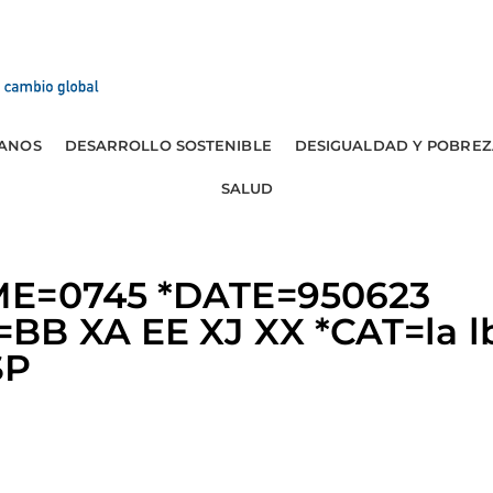
ANOS
DESARROLLO SOSTENIBLE
DESIGUALDAD Y POBREZ
SALUD
ME=0745 *DATE=950623
BB XA EE XJ XX *CAT=la lb
SP