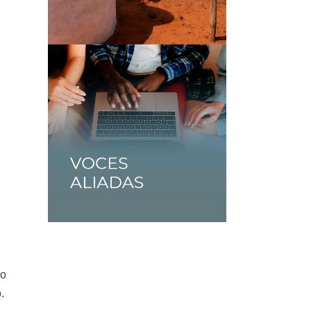
n
r
io
.