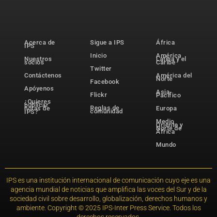
Acerca de
Sigue a IPS
África
IPS
Inicio
América
Nuestros
Latina y el
socios
Caribe
Twitter
Contáctenos
América del
Norte
Facebook
Apóyenos
Asia-
Flickr
Pacífico
¿Quieres
publicar
Reglas de
notas de
Europa
comunidad
IPS?
Medio
Oriente y
Norte de
África
Mundo
IPS es una institución internacional de comunicación cuyo eje es una
agencia mundial de noticias que amplifica las voces del Sur y de la
sociedad civil sobre desarrollo, globalización, derechos humanos y
ambiente. Copyright © 2025 IPS-Inter Press Service. Todos los
derechos reservados.