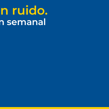
n ruido.
ín semanal