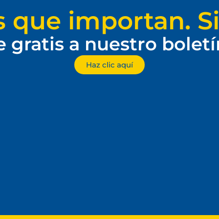
s que importan. Si
e gratis a nuestro bolet
Haz clic aquí