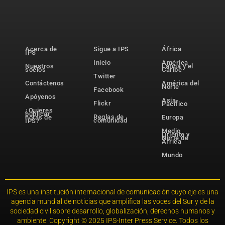
Acerca de
Sigue a IPS
África
IPS
Inicio
América
Nuestros
Latina y el
socios
Caribe
Twitter
Contáctenos
América del
Norte
Facebook
Apóyenos
Asia-
Flickr
Pacífico
¿Quieres
publicar
Reglas de
notas de
Europa
comunidad
IPS?
Medio
Oriente y
Norte de
África
Mundo
IPS es una institución internacional de comunicación cuyo eje es una
agencia mundial de noticias que amplifica las voces del Sur y de la
sociedad civil sobre desarrollo, globalización, derechos humanos y
ambiente. Copyright © 2025 IPS-Inter Press Service. Todos los