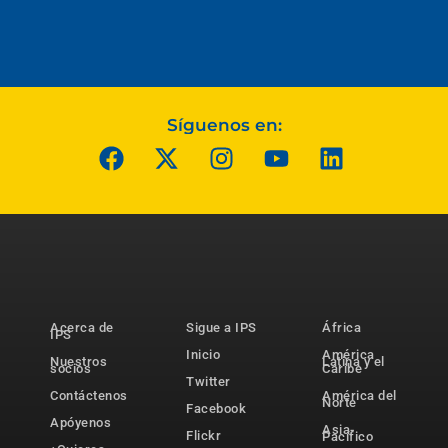
Síguenos en:
Acerca de
Sigue a IPS
África
IPS
Inicio
América
Nuestros
Latina y el
socios
Caribe
Twitter
Contáctenos
América del
Norte
Facebook
Apóyenos
Asia-
Flickr
Pacífico