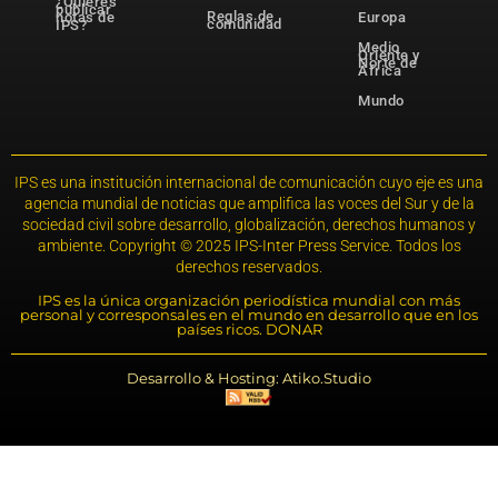
¿Quieres
publicar
Reglas de
notas de
Europa
comunidad
IPS?
Medio
Oriente y
Norte de
África
Mundo
IPS es una institución internacional de comunicación cuyo eje es una
agencia mundial de noticias que amplifica las voces del Sur y de la
sociedad civil sobre desarrollo, globalización, derechos humanos y
ambiente. Copyright © 2025 IPS-Inter Press Service. Todos los
derechos reservados.
IPS es la única organización periodística mundial con más
personal y corresponsales en el mundo en desarrollo que en los
países ricos. DONAR
Desarrollo & Hosting: Atiko.Studio