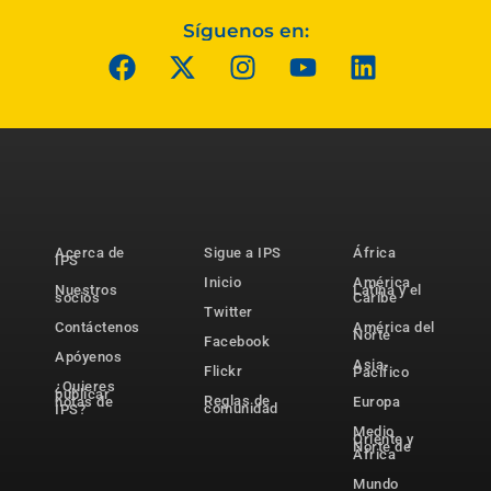
Síguenos en:
Acerca de
Sigue a IPS
África
IPS
Inicio
América
Nuestros
Latina y el
socios
Caribe
Twitter
Contáctenos
América del
Norte
Facebook
Apóyenos
Asia-
Flickr
Pacífico
¿Quieres
publicar
Reglas de
notas de
Europa
comunidad
IPS?
Medio
Oriente y
Norte de
África
Mundo