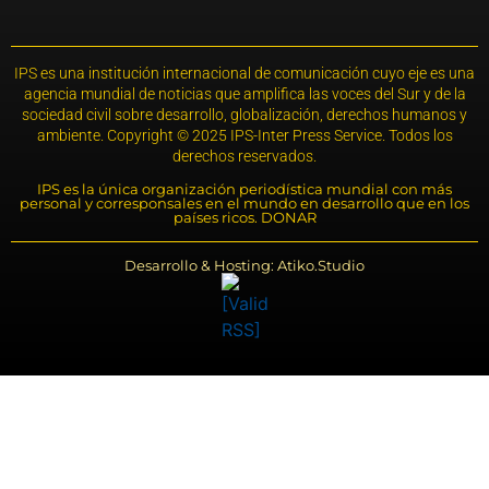
IPS es una institución internacional de comunicación cuyo eje es una
agencia mundial de noticias que amplifica las voces del Sur y de la
sociedad civil sobre desarrollo, globalización, derechos humanos y
ambiente. Copyright © 2025 IPS-Inter Press Service. Todos los
derechos reservados.
IPS es la única organización periodística mundial con más
personal y corresponsales en el mundo en desarrollo que en los
países ricos. DONAR
Desarrollo & Hosting: Atiko.Studio