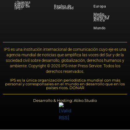
¿Quieres
publicar
Reglas de
notas de
Europa
comunidad
IPS?
Medio
Oriente y
Norte de
África
Mundo
IPS es una institución internacional de comunicación cuyo eje es una
agencia mundial de noticias que amplifica las voces del Sur y de la
sociedad civil sobre desarrollo, globalización, derechos humanos y
ambiente. Copyright © 2025 IPS-Inter Press Service. Todos los
derechos reservados.
IPS es la única organización periodística mundial con más
personal y corresponsales en el mundo en desarrollo que en los
países ricos. DONAR
Desarrollo & Hosting: Atiko.Studio