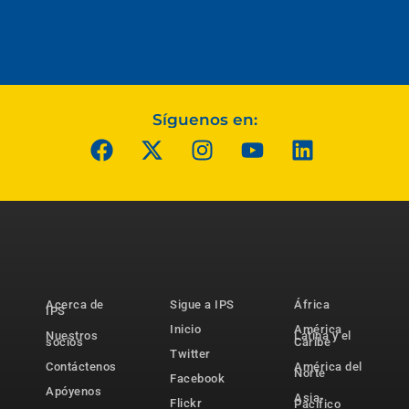
Síguenos en:
Acerca de
Sigue a IPS
África
IPS
Inicio
América
Nuestros
Latina y el
socios
Caribe
Twitter
Contáctenos
América del
Norte
Facebook
Apóyenos
Asia-
Flickr
Pacífico